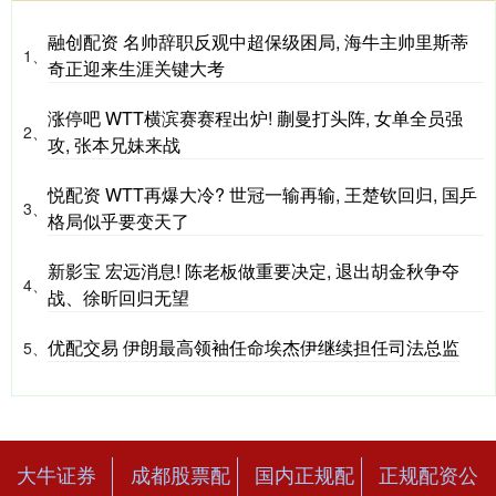
融创配资 名帅辞职反观中超保级困局, 海牛主帅里斯蒂
1、
奇正迎来生涯关键大考
涨停吧 WTT横滨赛赛程出炉! 蒯曼打头阵, 女单全员强
2、
攻, 张本兄妹来战
悦配资 WTT再爆大冷? 世冠一输再输, 王楚钦回归, 国乒
3、
格局似乎要变天了
新影宝 宏远消息! 陈老板做重要决定, 退出胡金秋争夺
4、
战、徐昕回归无望
优配交易 伊朗最高领袖任命埃杰伊继续担任司法总监
5、
大牛证券
成都股票配
国内正规配
正规配资公