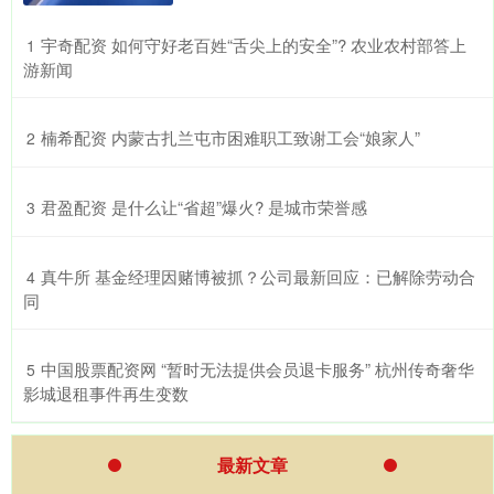
​宇奇配资 如何守好老百姓“舌尖上的安全”? 农业农村部答上
1
游新闻
​楠希配资 内蒙古扎兰屯市困难职工致谢工会“娘家人”
2
​君盈配资 是什么让“省超”爆火? 是城市荣誉感
3
​真牛所 基金经理因赌博被抓？公司最新回应：已解除劳动合
4
同
​中国股票配资网 “暂时无法提供会员退卡服务” 杭州传奇奢华
5
影城退租事件再生变数
最新文章