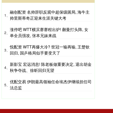
融创配资 名帅辞职反观中超保级困局, 海牛主
1、
帅里斯蒂奇正迎来生涯关键大考
涨停吧 WTT横滨赛赛程出炉! 蒯曼打头阵, 女
2、
单全员强攻, 张本兄妹来战
悦配资 WTT再爆大冷? 世冠一输再输, 王楚钦
3、
回归, 国乒格局似乎要变天了
新影宝 宏远消息! 陈老板做重要决定, 退出胡金
4、
秋争夺战、徐昕回归无望
优配交易 伊朗最高领袖任命埃杰伊继续担任司
5、
法总监