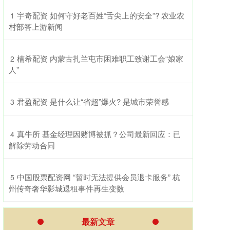
​宇奇配资 如何守好老百姓“舌尖上的安全”? 农业农
1
村部答上游新闻
​楠希配资 内蒙古扎兰屯市困难职工致谢工会“娘家
2
人”
​君盈配资 是什么让“省超”爆火? 是城市荣誉感
3
​真牛所 基金经理因赌博被抓？公司最新回应：已
4
解除劳动合同
​中国股票配资网 “暂时无法提供会员退卡服务” 杭
5
州传奇奢华影城退租事件再生变数
最新文章