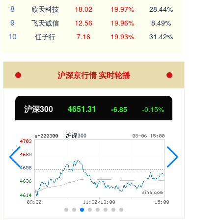
8
欣天科技
18.02
19.97%
28.44%
9
飞天诚信
12.56
19.96%
8.49%
10
任子行
7.16
19.93%
31.42%
沪深京行情 实时轮播
北证50
1122.88
创业
3.42
0.30%