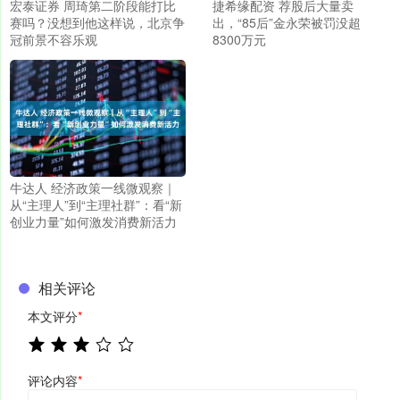
宏泰证券 周琦第二阶段能打比
捷希缘配资 荐股后大量卖
赛吗？没想到他这样说，北京争
出，“85后”金永荣被罚没超
冠前景不容乐观
8300万元
牛达人 经济政策一线微观察｜
从“主理人”到“主理社群”：看“新
创业力量”如何激发消费新活力
相关评论
本文评分
*
评论内容
*