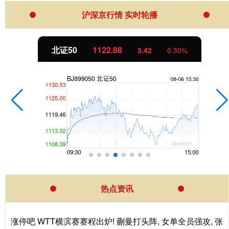
沪深京行情 实时轮播
北证50
1122.88
3.42
0.30%
热点资讯
涨停吧 WTT横滨赛赛程出炉! 蒯曼打头阵, 女单全员强攻, 张