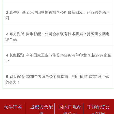
​真牛所 基金经理因赌博被抓？公司最新回应：已解除劳动合
2
同
​东方财通 佳禾智能：公司会在现有技术积累上持续研发脑电
3
波产品
​长红配资 今年国家工业节能监察任务清单印发 包括2797家企
4
业
​财盘配资 2026年考编考公避坑指南｜别让这些“暗雷”毁了你
5
的努力！
大牛证券
成都股票配
国内正规配
正规配资公
资
资公司
司官网