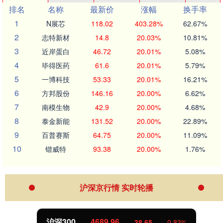
排名
名称
最新价
涨幅
换手率
1
N展芯
118.02
403.28%
62.67%
2
志特新材
14.8
20.03%
10.81%
3
近岸蛋白
46.72
20.01%
5.08%
4
毕得医药
61.6
20.01%
5.79%
5
一博科技
53.33
20.01%
16.21%
6
方邦股份
146.16
20.00%
6.62%
7
南模生物
42.9
20.00%
4.68%
8
泰金新能
131.52
20.00%
22.89%
9
百普赛斯
64.75
20.00%
11.09%
10
锴威特
93.38
20.00%
1.76%
沪深京行情 实时轮播
沪深300
4689.96
38.65
0.83%