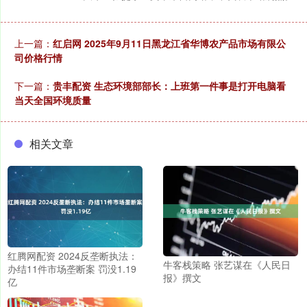
上一篇：
红启网 2025年9月11日黑龙江省华博农产品市场有限公
司价格行情
下一篇：
贵丰配资 生态环境部部长：上班第一件事是打开电脑看
当天全国环境质量
相关文章
红腾网配资 2024反垄断执法：
牛客栈策略 张艺谋在《人民日
办结11件市场垄断案 罚没1.19
报》撰文
亿