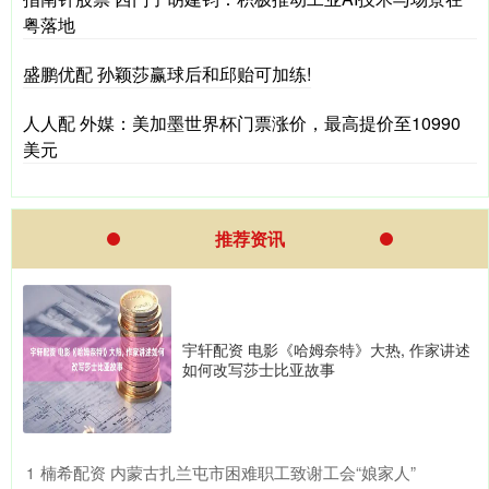
粤落地
盛鹏优配 孙颖莎赢球后和邱贻可加练!
人人配 外媒：美加墨世界杯门票涨价，最高提价至10990
美元
推荐资讯
宇轩配资 电影《哈姆奈特》大热, 作家讲述
如何改写莎士比亚故事
​楠希配资 内蒙古扎兰屯市困难职工致谢工会“娘家人”
1